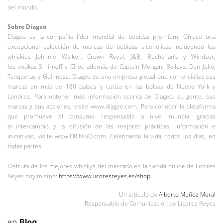
del mundo.
Sobre Diageo
Diageo es la compañía líder mundial de bebidas premium. Ofrece una
excepcional colección de marcas de bebidas alcohólicas incluyendo los
whiskies Johnnie Walker, Crown Royal, J&B, Buchanan’s y Windsor,
los vodkas Smirnoff y Cîroc además de Captain Morgan, Baileys, Don Julio,
Tanqueray y Guinness. Diageo es una empresa global que comercializa sus
marcas en más de 180 países y cotiza en las bolsas de Nueva York y
Londres. Para obtener más información acerca de Diageo, su gente, sus
marcas y sus acciones, visite www.diageo.com. Para conocer la plataforma
que promueve el consumo responsable a nivel mundial gracias
al intercambio y la difusión de las mejores prácticas, información e
iniciativas, visite www.DRINKiQ.com. Celebrando la vida, todos los días, en
todas partes.
Disfruta de los mejores whiskys del mercado en la tienda online de Licores
Reyes hoy mismo:
https://www.licoresreyes.es/shop
Un artículo de
Alberto Muñoz Moral
Responsable de Comunicación de Licores Reyes
en
Blog