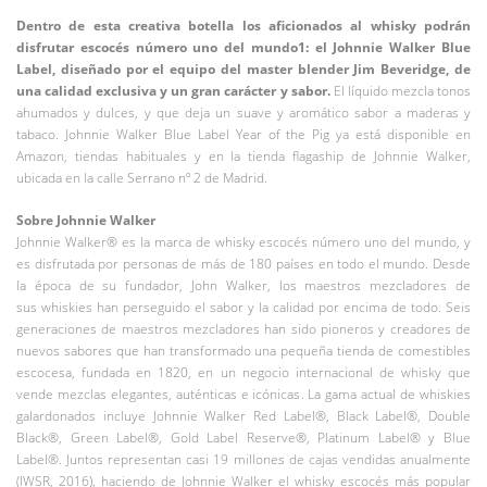
Dentro de esta creativa botella los aficionados al whisky podrán
disfrutar escocés número uno del mundo1: el Johnnie Walker Blue
Label, diseñado por el equipo del master blender Jim Beveridge, de
una calidad exclusiva y un gran carácter y sabor.
El líquido mezcla tonos
ahumados y dulces, y que deja un suave y aromático sabor a maderas y
tabaco. Johnnie Walker Blue Label Year of the Pig ya está disponible en
Amazon, tiendas habituales y en la tienda flagaship de Johnnie Walker,
ubicada en la calle Serrano nº 2 de Madrid.
Sobre Johnnie Walker
Johnnie Walker® es la marca de whisky escocés número uno del mundo, y
es disfrutada por personas de más de 180 países en todo el mundo. Desde
la época de su fundador, John Walker, los maestros mezcladores de
sus whiskies han perseguido el sabor y la calidad por encima de todo. Seis
generaciones de maestros mezcladores han sido pioneros y creadores de
nuevos sabores que han transformado una pequeña tienda de comestibles
escocesa, fundada en 1820, en un negocio internacional de whisky que
vende mezclas elegantes, auténticas e icónicas. La gama actual de whiskies
galardonados incluye Johnnie Walker Red Label®, Black Label®, Double
Black®, Green Label®, Gold Label Reserve®, Platinum Label® y Blue
Label®. Juntos representan casi 19 millones de cajas vendidas anualmente
(IWSR, 2016), haciendo de Johnnie Walker el whisky escocés más popular