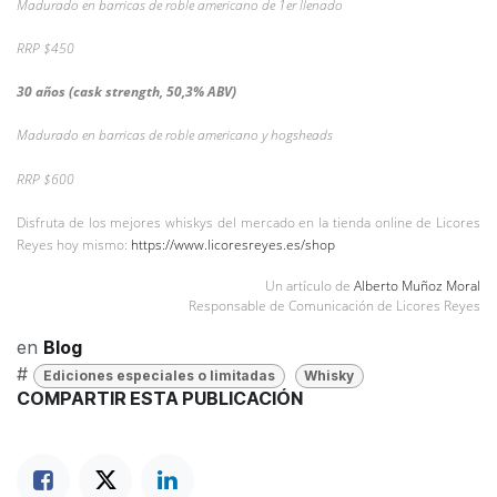
Madurado en barricas de roble americano de 1er llenado
RRP $450
30 años (cask strength, 50,3% ABV)
Madurado en barricas de roble americano y hogsheads
RRP $600
Disfruta de los mejores whiskys del mercado en la tienda online de Licores
Reyes hoy mismo:
https://www.licoresreyes.es/shop
Un artículo de
Alberto Muñoz Moral
Responsable de Comunicación de Licores Reyes
en
Blog
#
Ediciones especiales o limitadas
Whisky
COMPARTIR ESTA PUBLICACIÓN