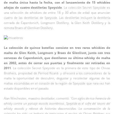
de malta única hasta la fecha, con el lanzamiento de 15 whiskies
añejos de cuatro destilerías Speyside
. La colección Secret Speyside es
una selección de whiskies de entre 18 y 30 años de edad que anuncian
cuatro de las destilerías de Speyside. Las destilerías incluyen la destilería
cerrada de Caperdonich, Longmorn Distillery, la Glen Keith Distillery y la
remota Braes of Glenlivet Distillery.
La colección de quince botellas consiste en tres raros whiskies de
malta de Glen Keith, Longmorn y Braes de Glenlivet, junto con tres
cervezas de Caperdonich, que destilaron su último whisky de malta
en 2002, antes de cerrar sus puertas y finalmente ser retiradas en
2011
. La colección Secret Speyside es la primera de este tipo de Chivas
Brothers, propiedad de Pernod Ricard- y ofrecerá a los conocedores de la
malta la oportunidad de descubrir, degustar y recolectar algunas de las
maltas escondidas en el corazón de la región de Speyside que rara vez han
estado disponibles en el pasado.
Alan Winchester, maestro destilador, comentó:
“Con siglos de rica herencia de
whisky contra un paisaje escocés asombroso, Speyside es el cofre del tesoro del
whisky escocés y rebosa de historias desconocidas. La conservación de la
colección ha sido un trabajo de amor para el equipo de Chivas Brothers; sus