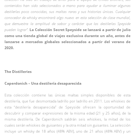
contenidos han sido seleccionados a mano para ayudar a iluminar algunas
destilerías poco conocidas, sus maltas raras y sus historias únicas. Cualquier
conocedor de whisky encontrará algo nuevo en esta selección de clase mundial,
que demuestra la amplitud de sabor y carácter que las destilerías Speyside
pueden lograr”.
La Colección Secret Speyside se lanzará a partir de julio
como una tienda global de viajes exclusiva durante un año, antes de
lanzarse a mercados globales seleccionados a partir del verano de
2020.
The Distilleries
Caperdonich – Una destilería desaparecida
Esta colección contiene las únicas maltas simples disponibles de esta
destilería, que fue desmontada ladrillo por ladrillo en 2011. Los whiskies de
esta “destilería desaparecida” de Speyside ofrecen la oportunidad de
descubrir y comparar expresiones de la misma edad (21 y 25 años), de la
misma destilería. De Caperdonich saldrán seis whiskies, la mitad de los
cuales serán whiskies de guisantes y la otra mitad sin guisantes. La selección
incluye un whisky de 18 años (48% ABV), uno de 21 años (48% ABV) y un