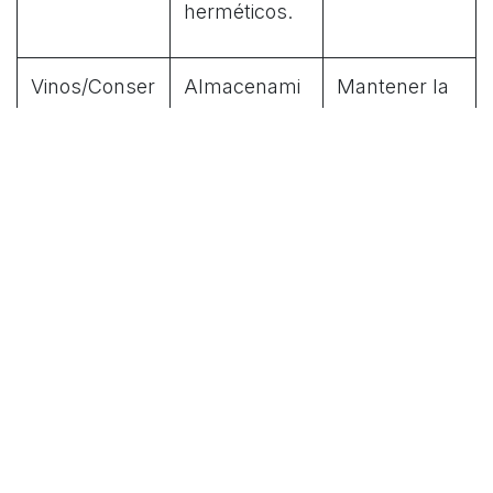
herméticos.
Vinos/Conser
Almacenami
Mantener la
vas
ento en
integridad del
zonas
sabor y la
frescas,
textura.
oscuras y
con
temperatura
constante.