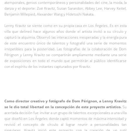
atemporales, genios contemporáneos y personalidades del cine, la moda, la
danza y el deporte: Zoë Kravitz, Susan Sarandon, Abbey Lee, Harvey Keitel,
Benjamin Millepied, Alexander Wang y Hidetoshi Nakata.
Lenny Kravitz se siente como en su propia casa en Los Ángeles. Es en esta
villa que delineó hace algunos años donde el artista invitó a su círculo y
capturó la alquimia. Observó las interacciones inesperadas y la energía pura
de este encuentro único de talentos y fotografió una serie de momentos
irrepetibles para la posteridad. Las fotografías de la colaboración de Dom
Pérignon y Lenny Kravitz se compartirán ampliamente mediante una serie
de exposiciones en todo el mundo que permitirán al público identificarse
con el espíritu de los instantes capturados por Kravitz.
Como director creativo y fotógrafo de Dom Pérignon, a Lenny Kravitz
se le dio total libertad en la concepción de este proyecto artístico.
Su
acertada decisión fue invitar a un grupo de talentos excepcionales a una villa
que diseñó en Los Ángeles donde captó momentos de máxima intensidad y
revivió el concepto de círculo al lograr reunir a personalidades tan
singulares. Kravitz inició este proyecto con la creación de un sutil