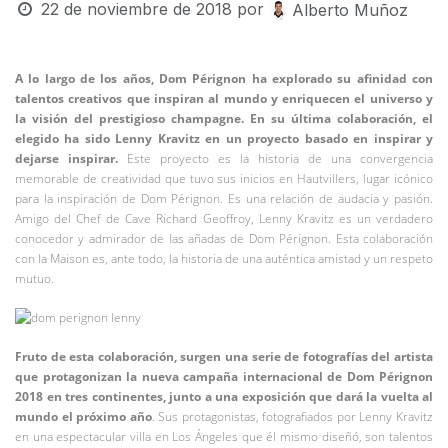
22 de noviembre de 2018
por
Alberto Muñoz
A lo largo de los años, Dom Pérignon ha explorado su afinidad con
talentos creativos que inspiran al mundo y enriquecen el universo y
la visión del prestigioso champagne. En su última colaboración, el
elegido ha sido Lenny Kravitz en un proyecto basado en inspirar y
dejarse inspirar.
Este proyecto es la historia de una convergencia
memorable de creatividad que tuvo sus inicios en Hautvillers, lugar icónico
para la inspiración de Dom Pérignon. Es una relación de audacia y pasión.
Amigo del Chef de Cave Richard Geoffroy, Lenny Kravitz es un verdadero
conocedor y admirador de las añadas de Dom Pérignon. Esta colaboración
con la Maison es, ante todo, la historia de una auténtica amistad y un respeto
mutuo.
Fruto de esta colaboración, surgen una serie de fotografías del artista
que protagonizan la nueva campaña internacional de Dom Pérignon
2018 en tres continentes, junto a una exposición que dará la vuelta al
mundo el próximo año
. Sus protagonistas, fotografiados por Lenny Kravitz
en una espectacular villa en Los Ángeles que él mismo diseñó, son talentos