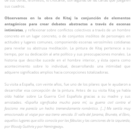
de sus obras, la síntesis, lo chocante, son algunas de las cartas que juega en
sus cuadros.
Observamos en la obra de Kitaj la conjunción de elementos
antagónicos para crear debates abstractos a través de escenas
intimistas
, y reflexionar sobre conflictos colectivos a través de un hombre
concreto en un lugar concreto, o de conjuntos insólitos de personajes en
actitudes y lugares comunes, componiendo escenas verosímiles cotidianas
para revelar su abstrusa meditación. La pintura de Kitaj pertenece a su
tiempo, por su dedicación al arte político y sus preocupaciones morales. La
historia que describe sucede en el hombre interior, y ésta opera como
acontecimiento sobre lo individual, desarrollando una intimidad que
adquiere significados amplios hacia concepciones totalizadoras.
Su visita a España, con veinte años, fue uno de los pilares que le ayudaron a
desarrollar esa concepción de la pintura. Antes de su visita Kitaj ya había
oído hablar sobre La Guerra Civil Española gracias a su madre y sus
amistades.
«España significaba mucho para mí; su guerra civil contra el
fascismo me parecía un hecho tremendamente romántico. […] Me sentía muy
emocionado al viajar por esa tierra vencida. El valle del Jarama, Brunete, el Ebro,
aquellos lugares que sólo conocía por las fábulas y las canciones de la izquierda,
por Woody Guthrie y por Hemingway»
.