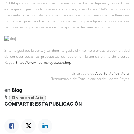
R.B Kitaj dio comienzo a su fascinación por las tierras lejanas y las culturas
extranjeras que condicionarían su pintura, cuando en 1949 zarpó como
mercante marino. No sólo sus viajes se convirtieron en influencias
formativas, pues también el hábito sistemático que adquirió a bordo de ese
barco sería lo que tantos elementos aportaría después a su obra.
Si te ha gustado la obra, y también te gusta el vino, no pierdas la oportunidad
de conocer todas las propuestas del sector en la tienda online de Licores
Reyes:
https://www.licoresreyes.es/shop
Un artículo de
Alberto Muñoz Moral
Responsable de Comunicación de Licores Reyes
en
Blog
#
El vino en el Arte
COMPARTIR ESTA PUBLICACIÓN