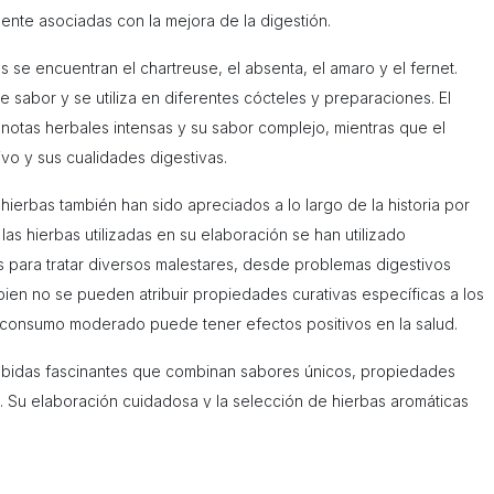
ente asociadas con la mejora de la digestión.
s se encuentran el chartreuse, el absenta, el amaro y el fernet.
e sabor y se utiliza en diferentes cócteles y preparaciones. El
 notas herbales intensas y su sabor complejo, mientras que el
ivo y sus cualidades digestivas.
hierbas también han sido apreciados a lo largo de la historia por
s hierbas utilizadas en su elaboración se han utilizado
 para tratar diversos malestares, desde problemas digestivos
bien no se pueden atribuir propiedades curativas específicas a los
u consumo moderado puede tener efectos positivos en la salud.
bebidas fascinantes que combinan sabores únicos, propiedades
ía. Su elaboración cuidadosa y la selección de hierbas aromáticas
e gran complejidad y carácter. Ya sea degustados solos o
erbas ofrecen una experiencia sensorial única y son apreciados por