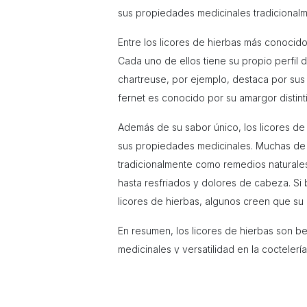
sus propiedades medicinales tradicionalm
Entre los licores de hierbas más conocido
Cada uno de ellos tiene su propio perfil d
chartreuse, por ejemplo, destaca por sus
fernet es conocido por su amargor distint
Además de su sabor único, los licores de 
sus propiedades medicinales. Muchas de la
tradicionalmente como remedios naturales
hasta resfriados y dolores de cabeza. Si 
licores de hierbas, algunos creen que s
En resumen, los licores de hierbas son 
medicinales y versatilidad en la cocteler
de calidad dan como resultado bebidas d
utilizados en cócteles, los licores de hi
los amantes de la buena bebida.