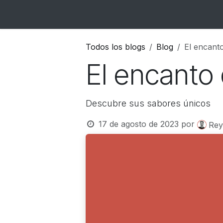
Ir al contenido
Inicio
Catálogo
Blog
Contacto
Todos los blogs
Blog
El encanto
El encanto 
Descubre sus sabores únicos
17 de agosto de 2023
por
Rey