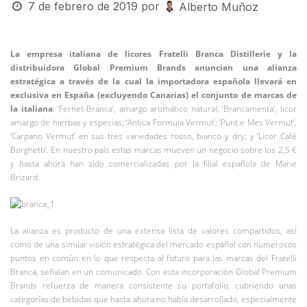
7 de febrero de 2019
por
Alberto Muñoz
La empresa italiana de licores Fratelli Branca Distillerie y la
distribuidora Global Premium Brands anuncian una alianza
estratégica a través de la cual la importadora española llevará en
exclusiva en España (excluyendo Canarias) el conjunto de marcas de
la italiana
: ‘Fernet-Branca’, amargo aromático natural; ‘Brancamenta’, licor
amargo de hierbas y especias; ‘Antica Formula Vermut’; ‘Punt e Mes Vermut’,
‘Carpano Vermut’ en sus tres variedades rosso, bianco y dry; y ‘Licor Café
Borghetti’. En nuestro país estas marcas mueven un negocio sobre los 2,5 €
y hasta ahora han sido comercializadas por la filial española de Marie
Brizard.
La alianza es producto de una extensa lista de valores compartidos, así
como de una similar visión estratégica del mercado español con numerosos
puntos en común en lo que respecta al futuro para las marcas del Fratelli
Branca, señalan en un comunicado. Con esta incorporación Global Premium
Brands refuerza de manera consistente su portafolio, cubriendo unas
categorías de bebidas que hasta ahora no había desarrollado, especialmente