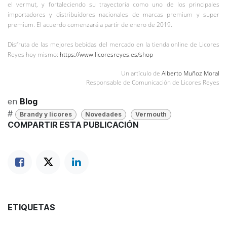
el vermut, y fortaleciendo su trayectoria como uno de los principales
importadores y distribuidores nacionales de marcas premium y super
premium. El acuerdo comenzará a partir de enero de 2019.
Disfruta de las mejores bebidas del mercado en la tienda online de Licores
Reyes hoy mismo:
https://www.licoresreyes.es/shop
Un artículo de
Alberto Muñoz Moral
Responsable de Comunicación de Licores Reyes
en
Blog
#
Brandy y licores
Novedades
Vermouth
COMPARTIR ESTA PUBLICACIÓN
ETIQUETAS