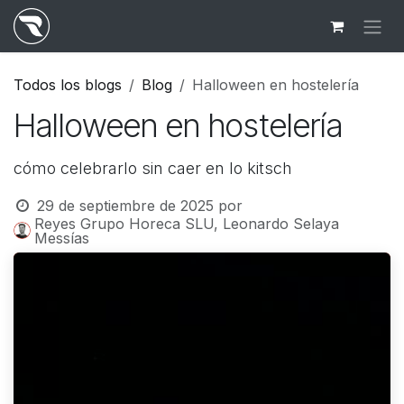
Ir al contenido
Todos los blogs
Blog
Halloween en hostelería
Halloween en hostelería
cómo celebrarlo sin caer en lo kitsch
29 de septiembre de 2025
por
Reyes Grupo Horeca SLU, Leonardo Selaya
Messías