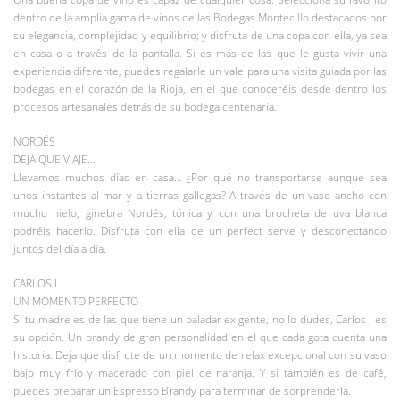
dentro de la amplia gama de vinos de las Bodegas Montecillo destacados por
su elegancia, complejidad y equilibrio; y disfruta de una copa con ella, ya sea
en casa o a través de la pantalla. Si es más de las que le gusta vivir una
experiencia diferente, puedes regalarle un vale para una visita guiada por las
bodegas en el corazón de la Rioja, en el que conoceréis desde dentro los
procesos artesanales detrás de su bodega centenaria.
NORDÉS
DEJA QUE VIAJE…
Llevamos muchos días en casa… ¿Por qué no transportarse aunque sea
unos instantes al mar y a tierras gallegas? A través de un vaso ancho con
mucho hielo, ginebra Nordés, tónica y con una brocheta de uva blanca
podréis hacerlo. Disfruta con ella de un perfect serve y desconectando
juntos del día a día.
CARLOS I
UN MOMENTO PERFECTO
Si tu madre es de las que tiene un paladar exigente, no lo dudes, Carlos I es
su opción. Un brandy de gran personalidad en el que cada gota cuenta una
historia. Deja que disfrute de un momento de relax excepcional con su vaso
bajo muy frío y macerado con piel de naranja. Y si también es de café,
puedes preparar un Espresso Brandy para terminar de sorprenderla.