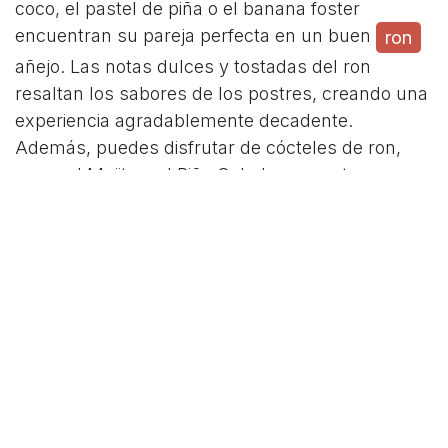
coco, el pastel de piña o el banana foster
encuentran su pareja perfecta en un buen
ron
añejo. Las notas dulces y tostadas del ron
resaltan los sabores de los postres, creando una
experiencia agradablemente decadente.
Además, puedes disfrutar de cócteles de ron,
como el Mojito o el Piña Colada, con estos
postres para un toque tropical adicional.
en
Blog
#
Curiosidades
Maridaje
Recetas
Recomendaciones
COMPARTIR ESTA PUBLICACIÓN