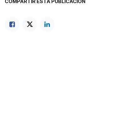
COMPARTIR ESTA PUBLICACIÓN
ETIQUETAS
Maridaje
Recomendaciones
NUESTROS BLOGS
Blog
Vinos
Coctelería