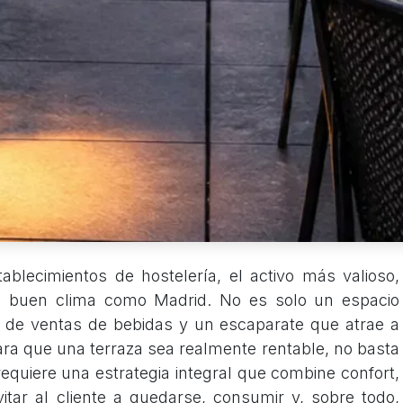
blecimientos de hostelería, el activo más valioso,
n buen clima como Madrid. No es solo un espacio
r de ventas de bebidas y un escaparate que atrae a
ara que una terraza sea realmente rentable, no basta
equiere una estrategia integral que combine confort,
vitar al cliente a quedarse, consumir y, sobre todo,