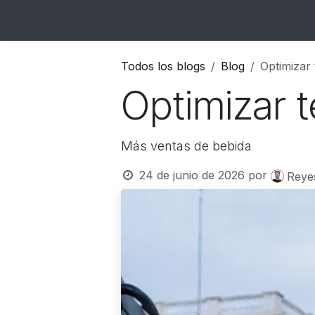
Ir al contenido
Inicio
Catálogo
Blog
Contacto
Todos los blogs
Blog
Optimizar 
Optimizar t
Más ventas de bebida
24 de junio de 2026
por
Reye