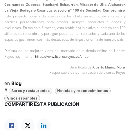
Cocinandos, Zuberoa, Etxebarri, Echaurren, Mirador de Ulia, Alabaster,
La Vieja Bodega o Casa Lucio, socio nº 100 de Sociedad Compromiso
.
Este proyecto pone a disposición de los chefs un equipo de enólogos y
barricas personalizadas para ofrecer siempre productos cuidados y
exclusivos. En tan solo 6 meses, esta ambiciosa iniciativa cuenta ya con 100
afiliados de renombre, y persigue poder contar con todos y cada uno de los
espacios gastronómicos más destacados de la gastronomía de nuestro país.
Disfruta de los mejores vinos del mercado en la tienda online de Licores
Reyes hoy mismo:
https://www.licoresreyes.es/shop
Un artículo de
Alberto Muñoz Moral
Responsable de Comunicación de Licores Reyes
en
Blog
#
Bares y restaurantes
Noticias y reconocimientos
Vinos españoles
COMPARTIR ESTA PUBLICACIÓN