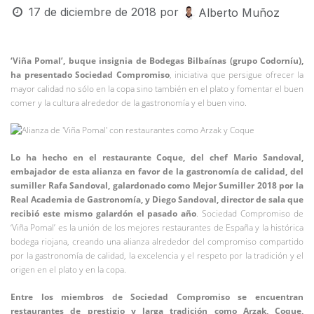
17 de diciembre de 2018
por
Alberto Muñoz
‘Viña Pomal’, buque insignia de Bodegas Bilbaínas (grupo Codorníu),
ha presentado Sociedad Compromiso
, iniciativa que persigue ofrecer la
mayor calidad no sólo en la copa sino también en el plato y fomentar el buen
comer y la cultura alrededor de la gastronomía y el buen vino.
Lo ha hecho en el restaurante Coque, del chef Mario Sandoval,
embajador de esta alianza en favor de la gastronomía de calidad, del
sumiller Rafa Sandoval, galardonado como Mejor Sumiller 2018 por la
Real Academia de Gastronomía, y Diego Sandoval, director de sala que
recibió este mismo galardón el pasado año
. Sociedad Compromiso de
‘Viña Pomal’ es la unión de los mejores restaurantes de España y la histórica
bodega riojana, creando una alianza alrededor del compromiso compartido
por la gastronomía de calidad, la excelencia y el respeto por la tradición y el
origen en el plato y en la copa.
Entre los miembros de Sociedad Compromiso se encuentran
restaurantes de prestigio y larga tradición como Arzak, Coque,