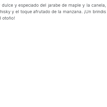
r dulce y especiado del jarabe de maple y la canela,
hisky y el toque afrutado de la manzana. ¡Un brindis
l otoño!
Leer siguient
La Técnica del Fat Washin
Infusionando Cócteles con Grasas y Aceit