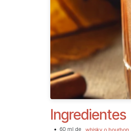
Ingredientes
60 ml de
whisky o bourbon