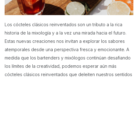
Los cócteles clásicos reinventados son un tributo a la rica
historia de la mixología y a la vez una mirada hacia el futuro.
Estas nuevas creaciones nos invitan a explorar los sabores
atemporales desde una perspectiva fresca y emocionante. A
medida que los bartenders y mixólogos continúan desafiando
los límites de la creatividad, podemos esperar aún más
cócteles clásicos reinventados que deleiten nuestros sentidos
y nos brinden experiencias memorables. Así que atrévete a
probar lo inesperado y sumérgete en el apasionante mundo
de los cócteles clásicos reinventados, donde los sabores
perduran y la magia de la mixología nunca deja de
sorprendernos.
en
Coctelería
#
Coctelería
Curiosidades
Destilados