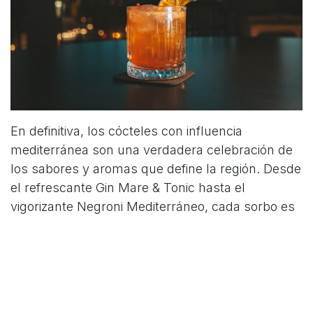
En definitiva, los cócteles con influencia
mediterránea son una verdadera celebración de
los sabores y aromas que define la región. Desde
el refrescante Gin Mare & Tonic hasta el
vigorizante Negroni Mediterráneo, cada sorbo es
un viaje sensorial a las costas soleadas y los
campos de hierbas aromáticas. Estos cócteles no
solo son deliciosos, sino que también evocan la
esencia de la cultura mediterránea, haciéndonos
sentir como si estuviéramos disfrutando de una