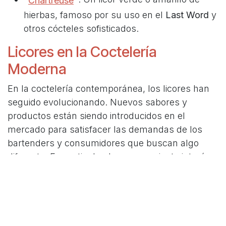
Chartreuse
hierbas, famoso por su uso en el
Last Word
y
otros cócteles sofisticados.
Licores en la Coctelería
Moderna
En la coctelería contemporánea, los licores han
seguido evolucionando. Nuevos sabores y
productos están siendo introducidos en el
mercado para satisfacer las demandas de los
bartenders y consumidores que buscan algo
diferente. En particular, hay un creciente interés
por los
licores artesanales
y
de origen local
, que
utilizan ingredientes autóctonos para crear
sabores únicos.
Además, los licores bajos en alcohol y las