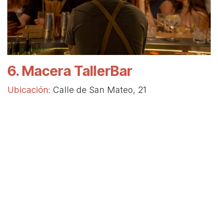
6. Macera TallerBar
Ubicación:
Calle de San Mateo, 21
Macera TallerBar es un bar speakeasy único en
Madrid, conocido por su enfoque en la
elaboración de licores artesanales. Aquí, los
cócteles se preparan con destilados caseros, lo
que garantiza una experiencia única y
personalizada. Su ambiente es relajado y
acogedor, ideal para disfrutar de una buena
conversación.