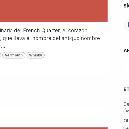
S
ginario del French Quarter, el corazón
l, que lleva el nombre del antiguo nombre
...
A
Vermouth
Whisky
E
De
M
Ot
A