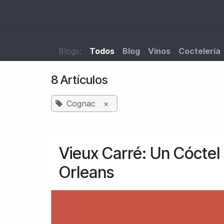
Ir al contenido
Inicio
Catálogo
Blog
Contacto
Blogs:
Todos
Blog
Vinos
Coctelería
8 Artículos
Cognac
×
Vieux Carré: Un Cóctel
Orleans