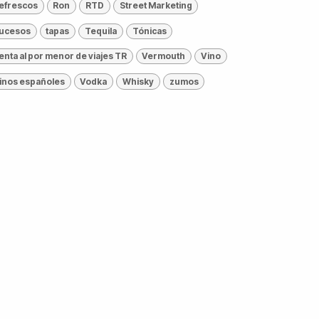
efrescos
Ron
RTD
Street Marketing
ucesos
tapas
Tequila
Tónicas
enta al por menor de viajes TR
Vermouth
Vino
inos españoles
Vodka
Whisky
zumos