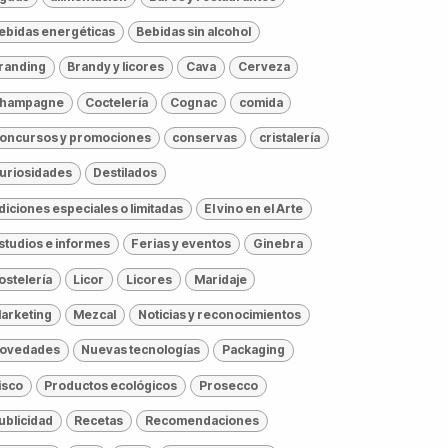
ebidas energéticas
Bebidas sin alcohol
randing
Brandy y licores
Cava
Cerveza
hampagne
Coctelería
Cognac
comida
oncursos y promociones
conservas
cristalería
uriosidades
Destilados
diciones especiales o limitadas
El vino en el Arte
studios e informes
Ferias y eventos
Ginebra
ostelería
Licor
Licores
Maridaje
arketing
Mezcal
Noticias y reconocimientos
ovedades
Nuevas tecnologías
Packaging
isco
Productos ecológicos
Prosecco
ublicidad
Recetas
Recomendaciones