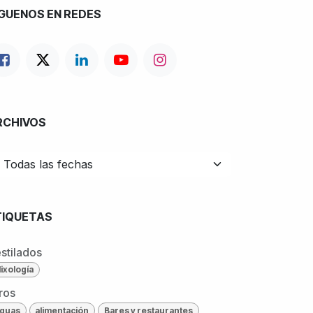
ÍGUENOS EN REDES
RCHIVOS
TIQUETAS
stilados
ixología
ros
guas
alimentación
Bares y restaurantes