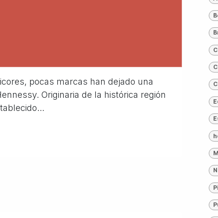
B
B
C
C
 licores, pocas marcas han dejado una
C
nnessy. Originaria de la histórica región
E
ablecido...
E
h
M
N
P
P