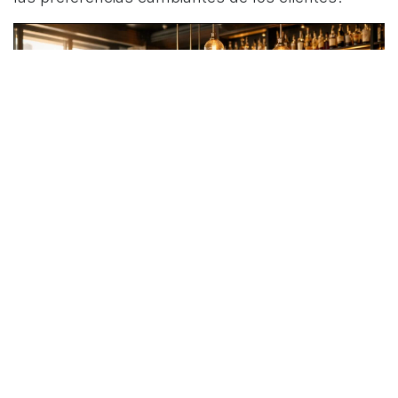
El tardeo ha dejado de ser una moda para
convertirse en un momento de consumo
consolidado y una fuente de ingresos vital para la
hostelería. Aquellos establecimientos que logren
entender sus dinámicas, adaptar su oferta y