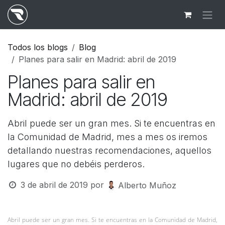
Ir al contenido
Todos los blogs
Blog
Planes para salir en Madrid: abril de 2019
Planes para salir en
Madrid: abril de 2019
Abril puede ser un gran mes. Si te encuentras en
la Comunidad de Madrid, mes a mes os iremos
detallando nuestras recomendaciones, aquellos
lugares que no debéis perderos.
3 de abril de 2019
por
Alberto Muñoz
Abril puede ser un gran mes. Si te encuentras en la Comunidad de Madrid,