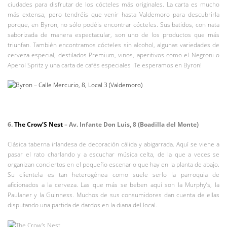
ciudades para disfrutar de los cócteles más originales. La carta es mucho
más extensa, pero tendréis que venir hasta Valdemoro para descubrirla
porque, en Byron, no sólo podéis encontrar cócteles. Sus batidos, con nata
saborizada de manera espectacular, son uno de los productos que más
triunfan. También encontramos cócteles sin alcohol, algunas variedades de
cerveza especial, destilados Premium, vinos, aperitivos como el Negroni o
Aperol Spritz y una carta de cafés especiales ¡Te esperamos en Byron!
6.
The Crow’S Nest
– Av. Infante Don Luis, 8 (Boadilla del Monte)
Clásica taberna irlandesa de decoración cálida y abigarrada. Aquí se viene a
pasar el rato charlando y a escuchar música celta, de la que a veces se
organizan conciertos en el pequeño escenario que hay en la planta de abajo.
Su clientela es tan heterogénea como suele serlo la parroquia de
aficionados a la cerveza. Las que más se beben aquí son la Murphy’s, la
Paulaner y la Guinness. Muchos de sus consumidores dan cuenta de ellas
disputando una partida de dardos en la diana del local.