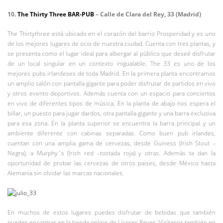
10.
The Thirty Three BAR-PUB
– Calle de Clara del Rey, 33 (Madrid)
The Thirtythree está ubicado en el corazón del barrio Prosperidad y es uno
de los mejores lugares de ocio de nuestra ciudad. Cuenta con tres plantas, y
se presenta como el lugar ideal para albergar al público que deseé disfrutar
de un local singular en un contexto inigualable. The 33 es uno de los
mejores pubs irlandeses de toda Madrid. En la primera planta encontramos
un amplio salón con pantalla gigante para poder disfrutar de partidos en vivo
y otros evento deportivos. Además cuenta con un espacio para conciertos
en vivo de diferentes tipos de música. En la planta de abajo nos espera el
billar, un puesto para jugar dardos, otra pantalla gigante y una barra exclusiva
para esa zona. En la planta superior se encuentra la barra principal y un
ambiente diferente con cabinas separadas. Como buen pub irlandes,
cuentan con una amplia gama de cervezas, desde Guiness (Irish Stout –
Negra), a Murphy´s (Irish red –tostada roja) y otras. Ademàs te dan la
oportunidad de probar las cervezas de otros paises, desde México hasta
Alemania sin olvidar las marcas nacionales.
En muchos de estos lugares puedes disfrutar de bebidas que también
puedes encontrar en la tienda online de Licores Reyes ¡Visítanos también en