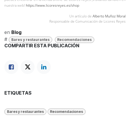
nuestra web!
https://www.licoresreyes.es/shop
Un artículo de
Alberto Muñoz Moral
Responsable de Comunicación de Licores Reyes
en
Blog
#
Bares y restaurantes
Recomendaciones
COMPARTIR ESTA PUBLICACIÓN
ETIQUETAS
Bares y restaurantes
Recomendaciones