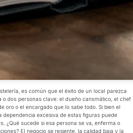
stelería, es común que el éxito de un local parezca
 o dos personas clave: el dueño carismático, el chef
e oro o el encargado que lo sabe todo. Si bien el
, la dependencia excesiva de estas figuras puede
es. ¿Qué sucede si esa persona se va, enferma o
ones? El negocio se resiente, la calidad baja y la