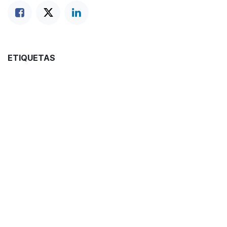
ETIQUETAS
Coctelería
Recetas
NUESTROS BLOGS
Blog
Vinos
Coctelería
Conservas
Spirits