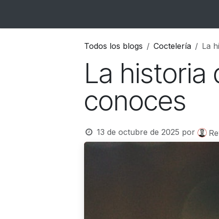
Ir al contenido
Inicio
Catálogo
Blog
Contacto
Todos los blogs
Coctelería
La h
La historia
conoces
13 de octubre de 2025
por
Re