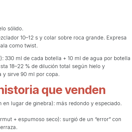
elo sólido.
clador 10–12 s y colar sobre roca grande. Expresa
jala como twist.
o): 330 ml de cada botella + 10 ml de agua por botella
ta 18–22 % de dilución total según hielo y
y sirve 90 ml por copa.
historia que venden
 en lugar de ginebra): más redondo y especiado.
ermut + espumoso seco): surgió de un “error” con
erraza.