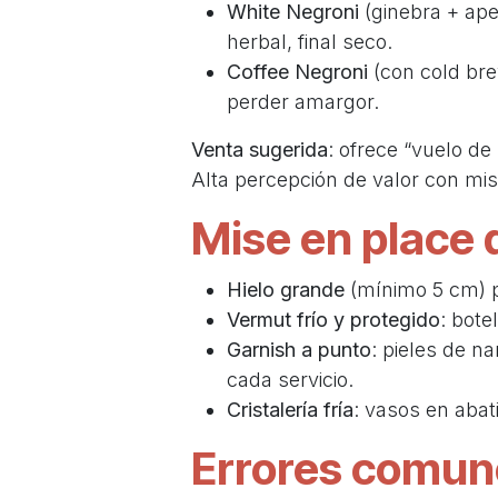
White Negroni
(ginebra + ape
herbal, final seco.
Coffee Negroni
(con cold bre
perder amargor.
Venta sugerida
: ofrece “vuelo de
Alta percepción de valor con mis
Mise en place 
Hielo grande
(mínimo 5 cm) pa
Vermut frío y protegido
: bote
Garnish a punto
: pieles de 
cada servicio.
Cristalería fría
: vasos en abat
Errores comune