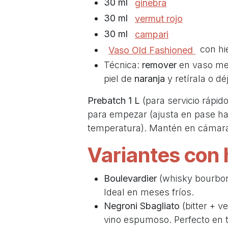
30 ml
ginebra
30 ml
vermut rojo
30 ml
campari
con hi
Vaso
Old Fashioned
Técnica:
remover
en vaso mez
piel de
naranja
y retírala o dé
Prebatch 1 L
(para servicio rápid
para empezar (ajusta en pase has
temperatura). Mantén en cámara 
Variantes con 
Boulevardier
(whisky bourbon
Ideal en meses fríos.
Negroni Sbagliato
(bitter + v
vino espumoso. Perfecto en t