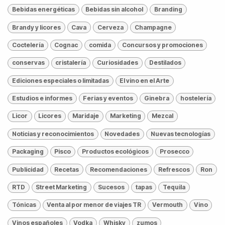
Bebidas energéticas
Bebidas sin alcohol
Branding
Brandy y licores
Cava
Cerveza
Champagne
Coctelería
Cognac
comida
Concursos y promociones
conservas
cristalería
Curiosidades
Destilados
Ediciones especiales o limitadas
El vino en el Arte
Estudios e informes
Ferias y eventos
Ginebra
hostelería
Licor
Licores
Maridaje
Marketing
Mezcal
Noticias y reconocimientos
Novedades
Nuevas tecnologías
Packaging
Pisco
Productos ecológicos
Prosecco
Publicidad
Recetas
Recomendaciones
Refrescos
Ron
RTD
Street Marketing
Sucesos
tapas
Tequila
Tónicas
Venta al por menor de viajes TR
Vermouth
Vino
Vinos españoles
Vodka
Whisky
zumos