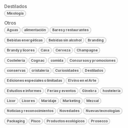
Destilados
Mixología
Otros
Aguas
alimentación
Bares y restaurantes
Bebidas energéticas
Bebidas sin alcohol
Branding
Brandy y licores
Cava
Cerveza
Champagne
Coctelería
Cognac
comida
Concursos y promociones
conservas
cristalería
Curiosidades
Destilados
Ediciones especiales o limitadas
El vino en el Arte
Estudios e informes
Ferias y eventos
Ginebra
hostelería
Licor
Licores
Maridaje
Marketing
Mezcal
Noticias y reconocimientos
Novedades
Nuevas tecnologías
Packaging
Pisco
Productos ecológicos
Prosecco