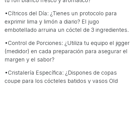
tu ron blanco fresco y aromático?
•Cítricos del Día: ¿Tienes un protocolo para
exprimir lima y limón a diario? El jugo
embotellado arruina un cóctel de 3 ingredientes.
•Control de Porciones: ¿Utiliza tu equipo el jigger
(medidor) en cada preparación para asegurar el
margen y el sabor?
•Cristalería Específica: ¿Dispones de copas
coupe para los cócteles batidos y vasos Old
Fashioned para los removidos?
•Formación en Narrativa: ¿Sabe tu equipo contar
la historia de estos clásicos para incentivar la
venta?