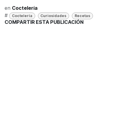
en
Coctelería
#
Coctelería
Curiosidades
Recetas
COMPARTIR ESTA PUBLICACIÓN
ETIQUETAS
Coctelería
Curiosidades
Recetas
NUESTROS BLOGS
Blog