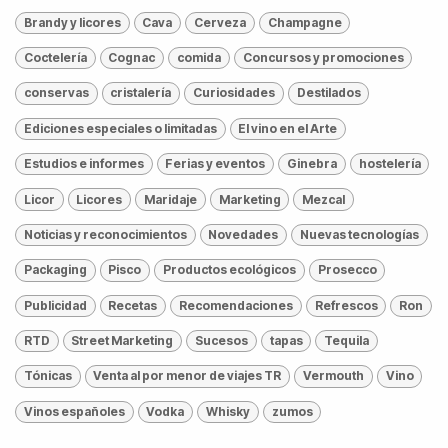
Brandy y licores
Cava
Cerveza
Champagne
Coctelería
Cognac
comida
Concursos y promociones
conservas
cristalería
Curiosidades
Destilados
Ediciones especiales o limitadas
El vino en el Arte
Estudios e informes
Ferias y eventos
Ginebra
hostelería
Licor
Licores
Maridaje
Marketing
Mezcal
Noticias y reconocimientos
Novedades
Nuevas tecnologías
Packaging
Pisco
Productos ecológicos
Prosecco
Publicidad
Recetas
Recomendaciones
Refrescos
Ron
RTD
Street Marketing
Sucesos
tapas
Tequila
Tónicas
Venta al por menor de viajes TR
Vermouth
Vino
Vinos españoles
Vodka
Whisky
zumos