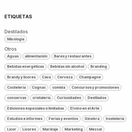
ETIQUETAS
Destilados
Mixología
Otros
Aguas
alimentación
Bares y restaurantes
Bebidas energéticas
Bebidas sin alcohol
Branding
Brandy y licores
Cava
Cerveza
Champagne
Coctelería
Cognac
comida
Concursos y promociones
conservas
cristalería
Curiosidades
Destilados
Ediciones especiales o limitadas
El vino en el Arte
Estudios e informes
Ferias y eventos
Ginebra
hostelería
Licor
Licores
Maridaje
Marketing
Mezcal