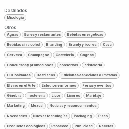
Destilados
Mixología
Otros
Aguas
Bares y restaurantes
Bebidas energéticas
Bebidas sin alcohol
Branding
Brandy y licores
Cava
Cerveza
Champagne
Coctelería
Cognac
Concursos y promociones
conservas
cristalería
Curiosidades
Destilados
Ediciones especiales o limitadas
El vino en el Arte
Estudios e informes
Ferias y eventos
Ginebra
hostelería
Licor
Licores
Maridaje
Marketing
Mezcal
Noticias y reconocimientos
Novedades
Nuevas tecnologías
Packaging
Pisco
Productos ecológicos
Prosecco
Publicidad
Recetas