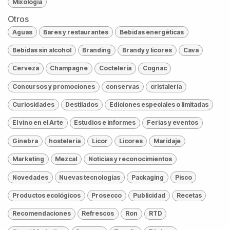
Mixología
Otros
Aguas
Bares y restaurantes
Bebidas energéticas
Bebidas sin alcohol
Branding
Brandy y licores
Cava
Cerveza
Champagne
Coctelería
Cognac
Concursos y promociones
conservas
cristalería
Curiosidades
Destilados
Ediciones especiales o limitadas
El vino en el Arte
Estudios e informes
Ferias y eventos
Ginebra
hostelería
Licor
Licores
Maridaje
Marketing
Mezcal
Noticias y reconocimientos
Novedades
Nuevas tecnologías
Packaging
Pisco
Productos ecológicos
Prosecco
Publicidad
Recetas
Recomendaciones
Refrescos
Ron
RTD