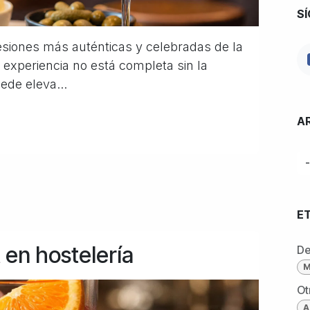
S
resiones más auténticas y celebradas de la
experiencia no está completa sin la
de eleva...
A
E
t en hostelería
De
M
Ot
A