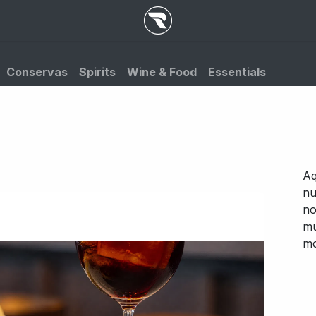
Conservas
Spirits
Wine & Food
Essentials
Aq
nu
no
mu
mo