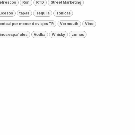
efrescos
Ron
RTD
Street Marketing
ucesos
tapas
Tequila
Tónicas
enta al por menor de viajes TR
Vermouth
Vino
inos españoles
Vodka
Whisky
zumos