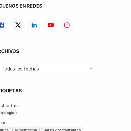
ÍGUENOS EN REDES
RCHIVOS
TIQUETAS
stilados
ixología
ros
guas
alimentación
Bares y restaurantes