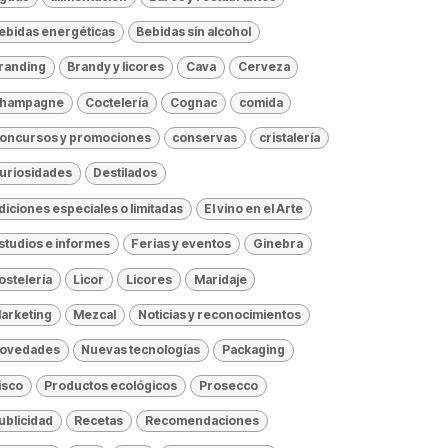
ebidas energéticas
Bebidas sin alcohol
randing
Brandy y licores
Cava
Cerveza
hampagne
Coctelería
Cognac
comida
oncursos y promociones
conservas
cristalería
uriosidades
Destilados
diciones especiales o limitadas
El vino en el Arte
studios e informes
Ferias y eventos
Ginebra
ostelería
Licor
Licores
Maridaje
arketing
Mezcal
Noticias y reconocimientos
ovedades
Nuevas tecnologías
Packaging
isco
Productos ecológicos
Prosecco
ublicidad
Recetas
Recomendaciones