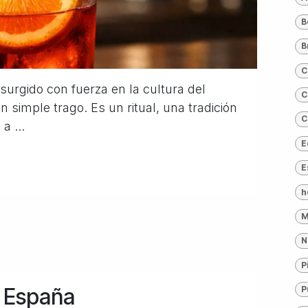
B
B
C
surgido con fuerza en la cultura del
C
simple trago. Es un ritual, una tradición
C
a ...
E
E
h
M
N
P
n España
P