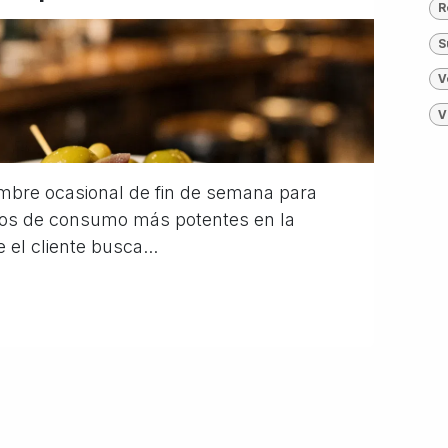
R
S
V
V
umbre ocasional de fin de semana para
os de consumo más potentes en la
 el cliente busca...