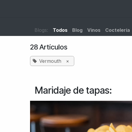
Ir al contenido
Inicio
Catálogo
Blog
Contacto
Blogs:
Todos
Blog
Vinos
Coctelería
28 Artículos
Vermouth
×
Maridaje de tapas: