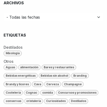
ARCHIVOS
ETIQUETAS
Destilados
Mixología
Otros
Aguas
alimentación
Bares y restaurantes
Bebidas energéticas
Bebidas sin alcohol
Branding
Brandy y licores
Cava
Cerveza
Champagne
Coctelería
Cognac
comida
Concursos y promociones
conservas
cristalería
Curiosidades
Destilados