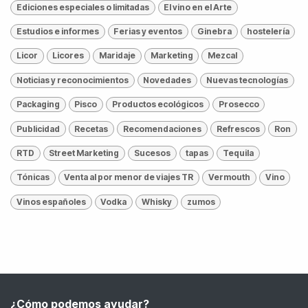
Ediciones especiales o limitadas
El vino en el Arte
Estudios e informes
Ferias y eventos
Ginebra
hostelería
Licor
Licores
Maridaje
Marketing
Mezcal
Noticias y reconocimientos
Novedades
Nuevas tecnologías
Packaging
Pisco
Productos ecológicos
Prosecco
Publicidad
Recetas
Recomendaciones
Refrescos
Ron
RTD
Street Marketing
Sucesos
tapas
Tequila
Tónicas
Venta al por menor de viajes TR
Vermouth
Vino
Vinos españoles
Vodka
Whisky
zumos
¿Cómo podemos ayudar?