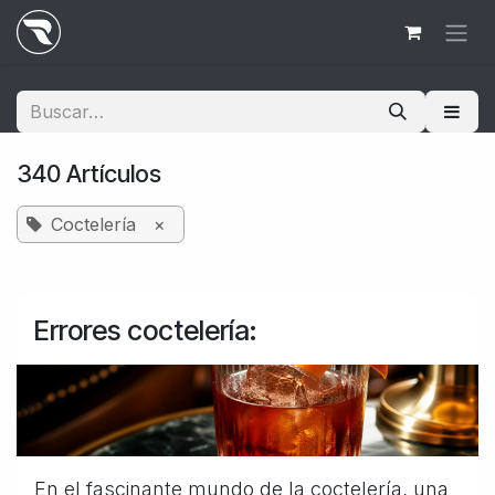
Ir al contenido
340 Artículos
Coctelería
×
Errores coctelería:
En el fascinante mundo de la coctelería, una